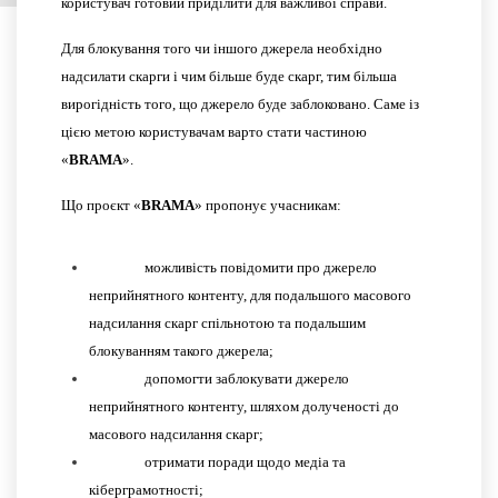
користувач готовий приділити для важливої справи.
Для блокування того чи іншого джерела необхідно
надсилати скарги і чим більше буде скарг, тим більша
вирогідність того, що джерело буде заблоковано. Саме із
цією метою користувачам варто стати частиною
«
BRAMA
».
Що проєкт «
BRAMA
» пропонує учасникам:
можливість повідомити про джерело
неприйнятного контенту, для подальшого масового
надсилання скарг спільнотою та подальшим
блокуванням такого джерела;
допомогти заблокувати джерело
неприйнятного контенту, шляхом долученості до
масового надсилання скарг;
отримати поради щодо медіа та
кіберграмотності;