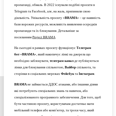
пропаганді, обмаль. В 2022 існували подібні проєкти в
Telegram та Facebook, але, на жаль, припинили свою
діяльність. Унікальність проєкту «
BRAMA
» – це наявність
бази ворожих ресурсів, можливість виявлення осередків
пропаганди та їх блокування. Детальніше за
посиланням
Project BRAMA
На сьогодні в рамках проєкту функціонує
Телеграм
бот
«
BRAMA
», який накопичує лінкі на джерела що
необхідно заблокувати,
телеграм канал
де публікуються
лінки для блокування спільнотою,
Вайбер
спільнота, та
сторінки в соціальних мережах
Фейсбук
та
Інстаграм
.
BRAMA
не займається ДДОС атаками, або іншими діями
які потребують спеціальних знань та навичок, або
спеціалізованого програмного забезпечення. Для того, щоб
бути частиною проєкту, користувачам достатньо мати
мобільний телефон або комп
ʼ
ютер, та трохи часу, який