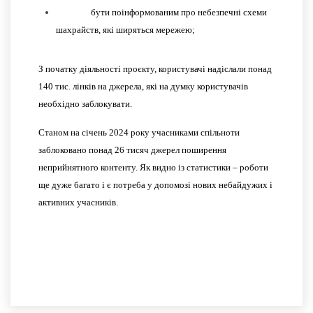
бути поінформованим про небезпечні схеми
шахрайств, які ширяться мережею;
З початку діяльності проєкту, користувачі надіслали понад
140 тис. лінків на джерела, які на думку користувачів
необхідно заблокувати.
Станом на січень 2024 року учасниками спільноти
заблоковано понад 26 тисяч джерел поширення
неприйнятного контенту. Як видно із статистики – роботи
ще дуже багато і є потреба у допомозі нових небайдужих і
активних учасників.