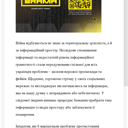
Війна відбувається не лише за територіальну цілісність, а й
за інформаційний простір. Несвідоме споживання
інформації та недостатній рівень інформаційної
грамотності стали передумовами спільної для всіх
українців проблеми – засилля ворожої пропаганди та
фейків. Щоденно, гортаючи стрічку у своїх соціальних
мережах та месенджерах ми натикаємось на інформацію,
яка на нашу думку є неправдивою або небезпечною. У
свідомої людини виникає природнє бажання прибрати таку
інформацію із медіа простору або заблокувати її
поширення.
Ініціатив, які б вирішували проблему протистояння