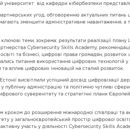
ий університет від кафедри кібербезпеки представ
артнерських угод, обговоренню актуальних питань ци
магають зменшити адміністративне навантаження, а 
 ключові теми, зокрема: результати реалізації плану
ртнерства Cybersecurity Skills Academy, рекоменда
 освіті та бізнесі, цифрові права громадян, розвиток
мались питання використання цифрових технологій у 
 та вплив цифрових інновацій на сталий розвиток.
та Естонії висвітлили успішний досвід цифровізації д
у публічну адміністрацію та політично чутливі сфер
фрового суверенітету та стратегічні плани Європей
им кроком до розширення міжнародної співпраці та а
ету у загальноєвропейський простір цифрової освіти 
ктивну участь у діяльності Cybersecurity Skills Aca