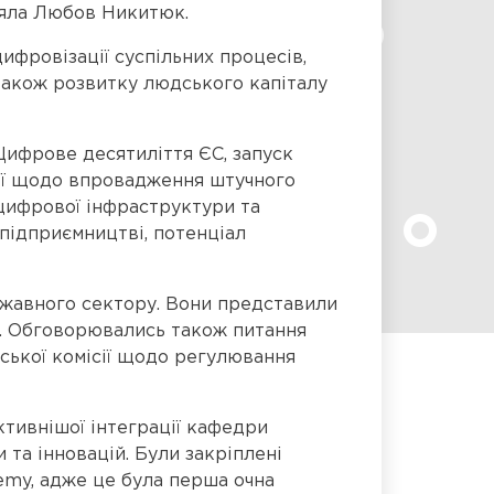
ляла Любов Никитюк.
фровізації суспільних процесів,
також розвитку людського капіталу
 Цифрове десятиліття ЄС, запуск
ції щодо впровадження штучного
 цифрової інфраструктури та
підприємництві, потенціал
ержавного сектору. Вони представили
и. Обговорювались також питання
ської комісії щодо регулювання
ктивнішої інтеграції кафедри
та інновацій. Були закріплені
demy, адже це була перша очна