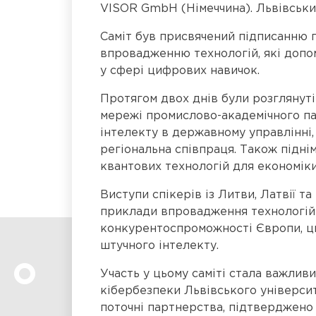
VISOR GmbH (Німеччина). Львівськ
Саміт був присвячений підписанню п
впровадженню технологій, які допо
у сфері цифрових навичок.
Протягом двох днів були розглянуті
мережі промислово-академічного па
інтелекту в державному управлінні,
регіональна співпраця. Також підні
квантових технологій для економіки
Виступи спікерів із Литви, Латвії 
приклади впровадження технологій 
конкурентоспроможності Європи, ци
штучного інтелекту.
Участь у цьому саміті стала важлив
кібербезпеки Львівського університ
поточні партнерства, підтверджено а