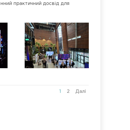
цінний практичний досвід для
1
2
Далі