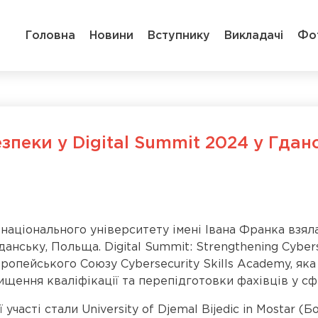
Головна
Новини
Вступнику
Викладачі
Фо
зпеки у Digital Summit 2024 у Гдан
аціонального університету імені Івана Франка взяла 
данську, Польща. Digital Summit: Strengthening Cybers
вропейського Союзу Cybersecurity Skills Academy, яка
ищення кваліфікації та перепідготовки фахівців у сф
часті стали University of Djemal Bijedic in Mostar (Б