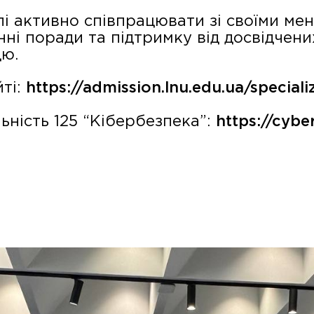
і активно співпрацювати зі своїми ме
ні поради та підтримку від досвідчених
цю.
йті:
https://admission.lnu.edu.ua/speciali
ьність 125 “Кібербезпека”:
https://cybe