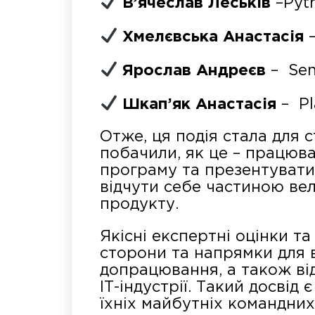
В’ячеслав Леськів
–Pyth
Хмелєвська Анастасія
–
Ярослав Андреєв
– Seni
Шкап’як Анастасія
– Pl
Отже, ця подія стала для 
побачили, як це – працюва
програму та презентувати
відчути себе частиною вел
продукту.
Якісні експертні оцінки т
сторони та напрямки для 
допрацювання, а також ві
ІТ-індустрії. Такий досвід
їхніх майбутніх командних