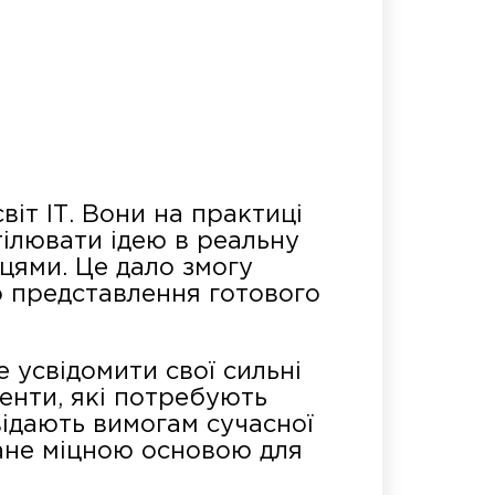
іт ІТ. Вони на практиці
тілювати ідею в реальну
цями. Це дало змогу
о представлення готового
 усвідомити свої сильні
енти, які потребують
ідають вимогам сучасної
стане міцною основою для