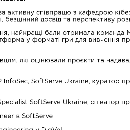
за активну співпрацю з кафедрою кібе
, безцінний досвід та перспективу розв
ня, найкращі бали отримала команда M
тформа у форматі гри для вивчення пр
вцям, які оцінювали проєкти та надава
 InfoSec, SoftServe Ukraine, куратор п
pecialist SoftServe Ukraine, співатор 
neer в SoftServe