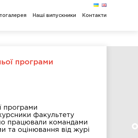
тогалерея
Наші випускники
Контакти
ньої програми
ї програми
окурсники факультету
дно працювали командами
ми та оцінювання від журі