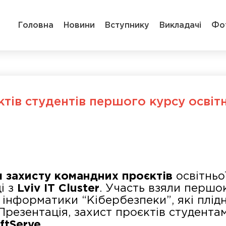
Головна
Новини
Вступнику
Викладачі
Фо
тів студентів першого курсу освіт
л захисту командних проєктів
освітньо
і з
Lviv
IT
Cluster
. Участь взяли перш
 інформатики “Кібербезпеки”, які плі
Презентація, захист проєктів студента
ft
S
erve.