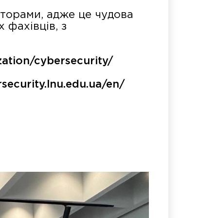
нторами, адже це чудова
 фахівців, з
zation/cybersecurity/
rsecurity.lnu.edu.ua/en/