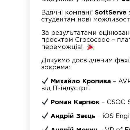
Вдячні компанії
SoftServe
студентам нові можливості
За результатами оцінюван
проєктом Crococode – пла
переможців!
Дякуємо досвідченим фахі
зокрема:
Михайло Кропива
– AVP
від ІТ-індустрії.
Роман Карпюк
– CSOC S
Андрій Заєць
– iOS Engi