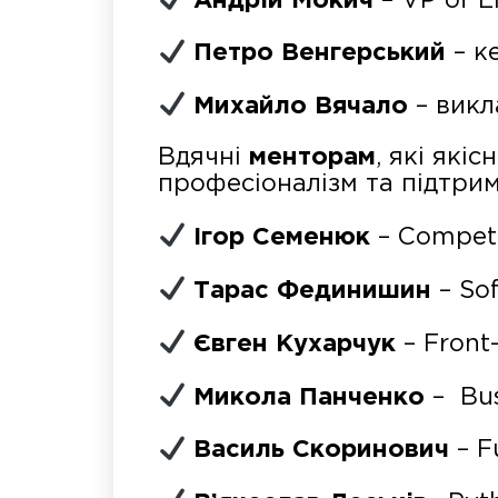
Андрій Мокич
– VP of E
Петро Венгерський
– к
Михайло Вячало
– викл
Вдячні
менторам
, які які
професіоналізм та підтрим
Ігор Семенюк
– Compete
Тарас Фединишин
– Sof
Євген Кухарчук
– Front
Микола Панченко
– Bus
Василь Скоринович
– F