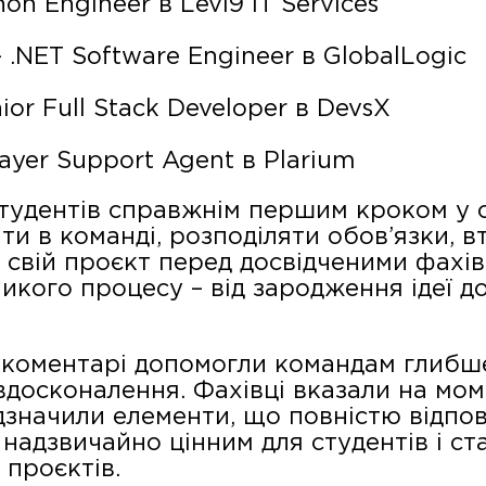
on Engineer в Levi9 IT Services
 .NET Software Engineer в GlobalLogic
or Full Stack Developer в DevsX
ayer Support Agent в Plarium
студентів справжнім першим кроком у св
ти в команді, розподіляти обов’язки, в
 свій проєкт перед досвідченими фахів
икого процесу – від зародження ідеї д
а коментарі допомогли командам глибше
вдосконалення. Фахівці вказали на мом
дзначили елементи, що повністю відпов
 є надзвичайно цінним для студентів і 
 проєктів.