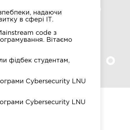
зпебпеки, надаючи
итку в сфері ІТ.
ainstream code з
ограмування. Вітаємо
ли фідбек студентам,
рограми Cybersecurity LNU
програми Cybersecurity LNU