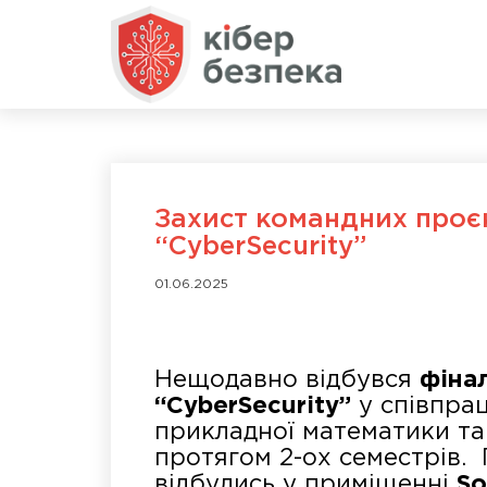
Захист командних проєк
“CyberSecurity”
01.06.2025
Нещодавно відбувся
фіна
“
CyberSecurity
”
у співпрац
прикладної математики та
протягом 2-ох семестрів. 
відбулись у приміщенні
So