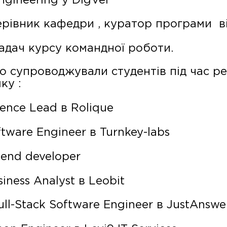
ngineering y DigVel
ерівник кафедри , куратор програми ві
адач курсу командної роботи.
сно супроводжували студентів під час реа
ку :
nce Lead в Rolique
tware Engineer в Turnkey-labs
-end developer
iness Analyst в Leobit
ull-Stack Software Engineer в JustAnswe