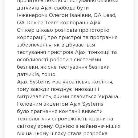
прочитана лекція «Тестування безпеки
датчиків Ajax: свобода бути
інженером» Олегом Іванівим, QA Lead,
QA Device Team корпорації Ajax.
Спікер цікаво розповів про історію
корпорації, про пристрої та програмне
забезпечення, як відбувається
тестування пристроїв Ajax, тонкощі та
особливості роботи з системами
безпеки, якісне тестування безпеки
датчиків, тощо.
Ajax Systems має українське коріння,
тому завжди поєднує інновації і
витривалість, якими славиться Україна.
Головним акцентом Ajax Systems
було прагнення компанії вивести
технологічну спроможність країни на
світову арену. Однією з найвизначніших
віх на цьому шляху стала розробка